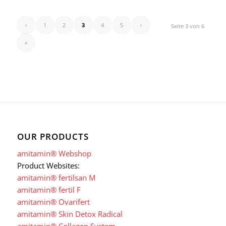
‹
1
2
3
4
5
›
Seite 3 von 6
»
OUR PRODUCTS
amitamin® Webshop
Product Websites:
amitamin® fertilsan M
amitamin® fertil F
amitamin® Ovarifert
amitamin® Skin Detox Radical