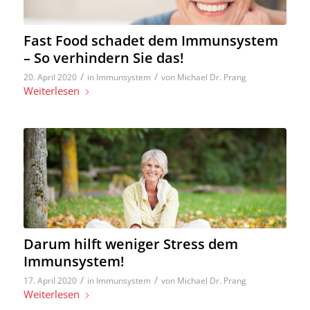
Fast Food schadet dem Immunsystem
– So verhindern Sie das!
/
/
20. April 2020
in
Immunsystem
von
Michael Dr. Prang
Weiterlesen
Darum hilft weniger Stress dem
Immunsystem!
/
/
17. April 2020
in
Immunsystem
von
Michael Dr. Prang
Weiterlesen