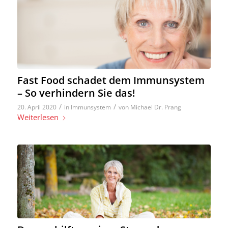
Fast Food schadet dem Immunsystem
– So verhindern Sie das!
/
/
20. April 2020
in
Immunsystem
von
Michael Dr. Prang
Weiterlesen