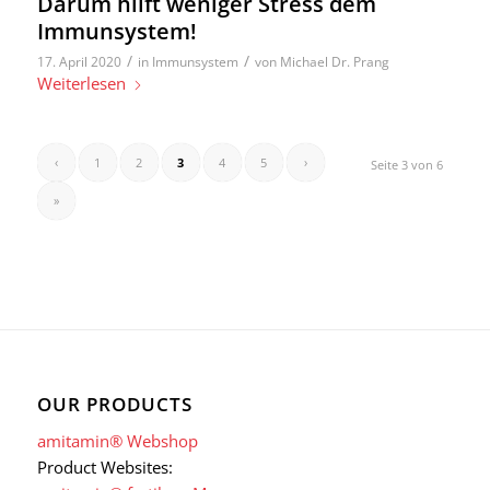
Darum hilft weniger Stress dem
Immunsystem!
/
/
17. April 2020
in
Immunsystem
von
Michael Dr. Prang
Weiterlesen
‹
1
2
3
4
5
›
Seite 3 von 6
»
OUR PRODUCTS
amitamin® Webshop
Product Websites: